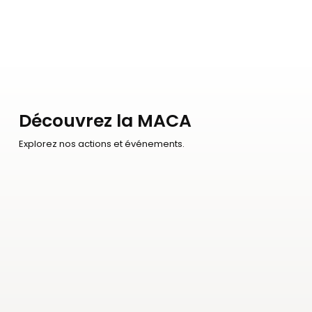
Partage :
Créer des événements où citoyens, professionnels
et institutions peuvent se rencontrer, échanger et
partager ensemble autour de l’architecture.
Découvrez la MACA
Explorez nos actions et événements.