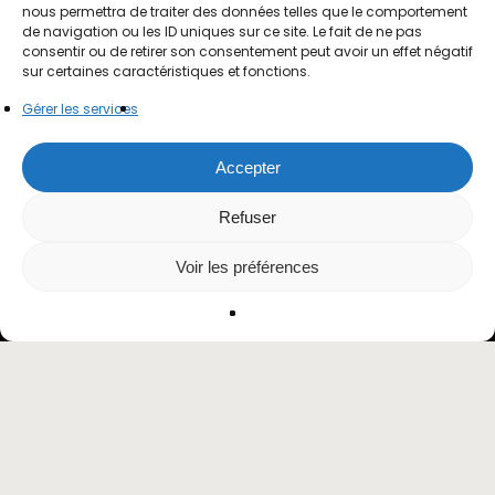
nous permettra de traiter des données telles que le comportement
de navigation ou les ID uniques sur ce site. Le fait de ne pas
consentir ou de retirer son consentement peut avoir un effet négatif
Navigate to the next section
sur certaines caractéristiques et fonctions.
Gérer les services
Accepter
Refuser
Voir les préférences
Projets Artistiques
Globalisés (PAG)