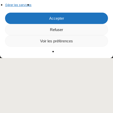
Gérer les services
Accepter
Refuser
Voir les préférences
facebook
linkedin
youtube
instagram
phone
email
© 2025 | La Maison de l’Architecture de Champagne-
Ardenne