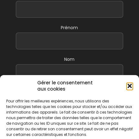
Prénom
Nom
Gérer le consentement
aux cookies
Pour offrir les meilleures expériences, nous utilisons des
technologies telles que les cookies pour stocker et/ou accéder aux
informations des appareils. Le fait de consentir à ces technologies
nous permettra de traiter des données telles que le comportement
S’ABONNER
de navigation ou les ID uniques sur ce site. Le fait de ne pas
consentir ou de retirer son consentement peut avoir un effet négatif
sur certaines caractéristiques et fonctions.