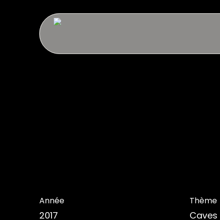
Skip
to
main
content
Année
Thème
2017
Caves