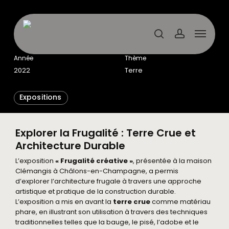
Skip
to
main
Menu
content
search
account
Année
Thème
2022
Terre
Expositions
Explorer la Frugalité : Terre Crue et
Architecture Durable
L’exposition
« Frugalité créative »
, présentée à la maison
Clémangis à Châlons-en-Champagne, a permis
d’explorer l’architecture frugale à travers une approche
artistique et pratique de la construction durable.
L’exposition a mis en avant la
terre crue
comme matériau
phare, en illustrant son utilisation à travers des techniques
traditionnelles telles que la bauge, le pisé, l’adobe et le