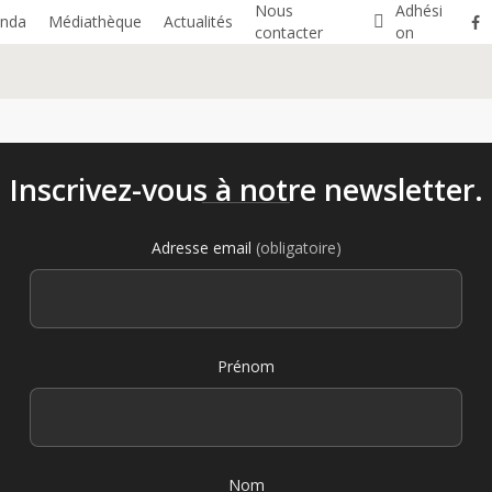
Nous
A
d
h
é
s
i
fa
nda
Médiathèque
Actualités
contacter
o
n
Inscrivez-vous à notre newsletter.
Adresse email
(obligatoire)
Prénom
Nom