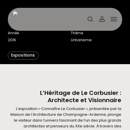
Skip
to
main
Menu
content
search
account
Année
Thème
2016
Urbanisme
Expositions
L’Héritage de Le Corbusier :
Architecte et Visionnaire
L’exposition « Connaître Le Corbusier », présentée par la
Maison de l’Architecture de Champagne-Ardenne, plonge
le visiteur dans l’univers fascinant de l’un des plus grands
architectes et penseurs du XXe siècle. À travers des