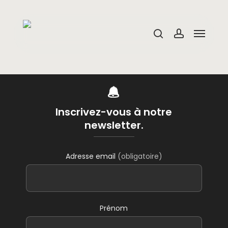
Skip
to
main
Menu
content
search
account
Inscrivez-vous à notre
newsletter.
Adresse email
(obligatoire)
Prénom