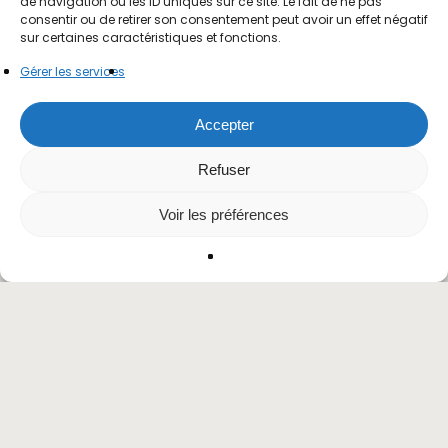
de navigation ou les ID uniques sur ce site. Le fait de ne pas
consentir ou de retirer son consentement peut avoir un effet négatif
sur certaines caractéristiques et fonctions.
Gérer les services
Accepter
Refuser
Voir les préférences
Le 24 mars prochain, se tiendra l’assemblée
générale annuelle de l’association.
Découvrez au fil de cet article, le
programme de cette soirée incontournable.
Vous voulez participer ?
Pour vous inscrire (pour une partie ou