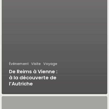
Événement
Visite
Voyage
De Reims à Vienne :
à la découverte de
l’Autriche
Chaumont
célèbre
l’architecture