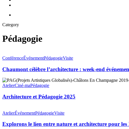
account
facebook
linkedin
youtube
instagram
Category
Pédagogie
Chaumont
célèbre
Conférence
Événement
Pédagogie
Visite
l’architecture
:
Chaumont célèbre l’architecture : week-end événemen
week-
end
Architecture
événement
et
Atelier
Ciné-ma
Pédagogie
au
Pédagogie
Nouveau
2025
Architecture et Pédagogie 2025
Relax
pour
Explorons
les
le
Atelier
Événement
Pédagogie
Visite
Journées
lien
Nationales
entre
Explorons le lien entre nature et architecture pour le
de
nature