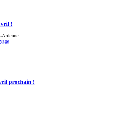
ril !
yage
ril prochain !