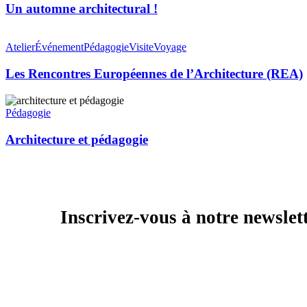
!
Un automne architectural !
Les
Rencontres
Atelier
Événement
Pédagogie
Visite
Voyage
Européennes
de
Les Rencontres Européennes de l’Architecture (REA)
l’Architecture
(REA)
Architecture
et
Pédagogie
pédagogie
Architecture et pédagogie
Inscrivez-vous à notre newslett