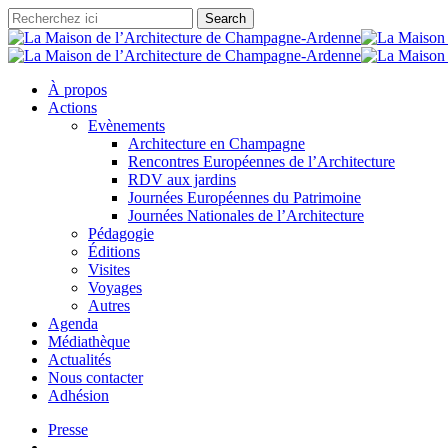
Skip
Search
to
Close
main
Search
content
search
account
Menu
À propos
Actions
Evènements
Architecture en Champagne
Rencontres Européennes de l’Architecture
RDV aux jardins
Journées Européennes du Patrimoine
Journées Nationales de l’Architecture
Pédagogie
Éditions
Visites
Voyages
Autres
Agenda
Médiathèque
Actualités
Nous contacter
A
d
h
é
s
i
o
n
Presse
search