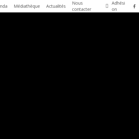
Nous
A
d
h
é
s
i
fa
nda
Médiathèque
Actualités
contacter
o
n