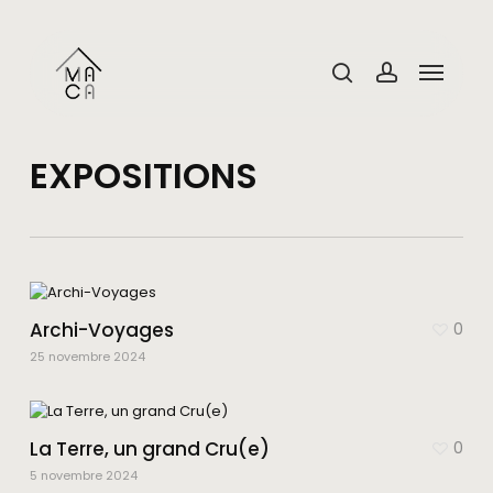
Skip
Menu
to
main
Menu
content
search
account
EXPOSITIONS
Archi-Voyages
0
25 novembre 2024
La Terre, un grand Cru(e)
0
5 novembre 2024